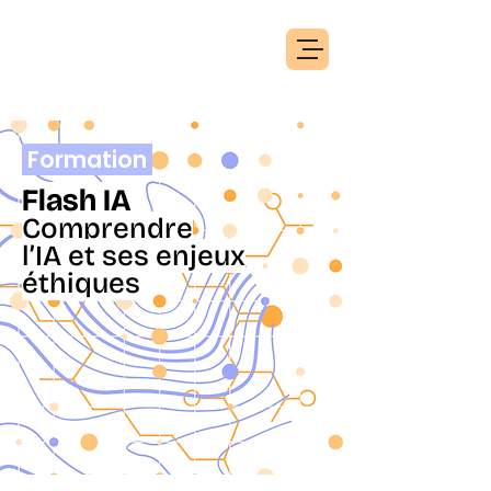
Formation
.
Flash IA
.
Comprendre
l’IA et ses enjeux
éthiques
.