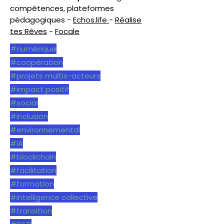
compétences, plateformes
pédagogiques -
Echos.life
-
Réalise
tes Rêves
-
Focale
#numérique
#coopération
#projets multis-acteurs
#impact positif
#social
#inclusion
#environnemental
#IA
#blockchain
#facilitation
#formation
#intelligence collective
#transition