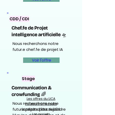
CDD / CDI
Chef.fe de Projet
intelligence artificielle 🛸
Nous recherchons notre
futur.e chef.fe de projet IA
Voir l'offre
Stage
Communication &
crowfunding 🌈
Les offres du LICA
Nous recherchons notre
Toujours à l’écoute
future pépite pour rejoindre
La raison d’être du LICA
Les projets