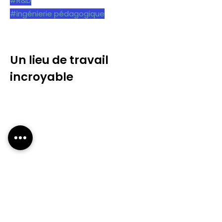
#R&D
#ingénierie pédagogique
Un lieu de travail
incroyable
Le lieu
Le LICA est situé à Marseille dans le
4e arrondissement, au cœur de
6000m2 de jardin. Ce cadre de travail