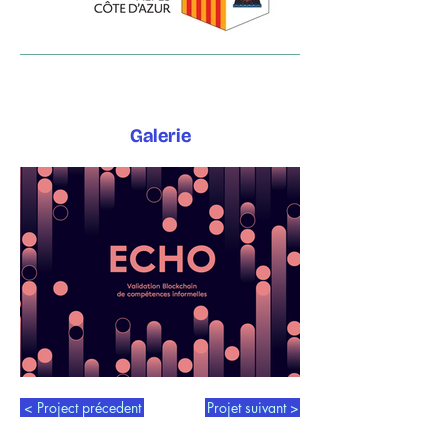
Galerie
< Project précedent
Projet suivant >