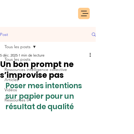
Post
Tous les posts
5 déc. 2025
1 min de lecture
Tous les posts
Un bon prompt ne
Ressources intelligence collective
s’improvise pas
Articles
Poser mes intentions 
Vidéos
sur papier pour un 
Ressources IA
résultat de qualité