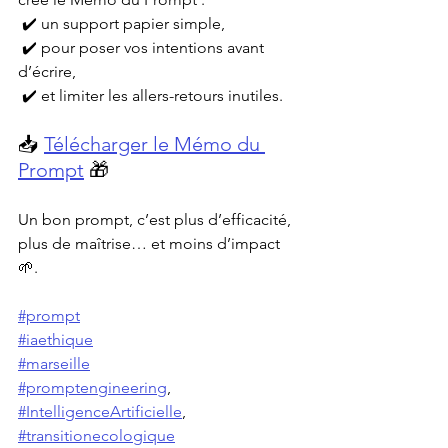
 ✔️ un support papier simple,
 ✔️ pour poser vos intentions avant 
d’écrire,
 ✔️ et limiter les allers-retours inutiles.
📥️ 
Télécharger le Mémo du 
Prompt
 🎁
Un bon prompt, c’est plus d’efficacité, 
plus de maîtrise… et moins d’impact 
🌱.
#prompt
#iaethique
#marseille
#promptengineering
, 
#IntelligenceArtificielle
, 
#transitionecologique