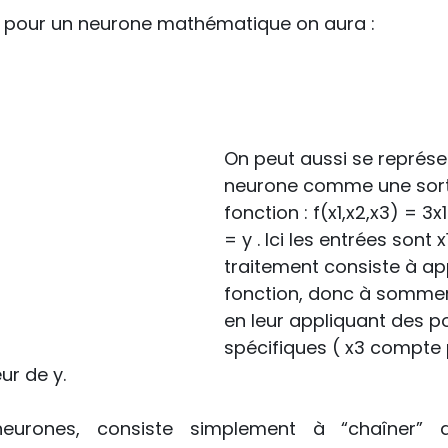
pour un neurone mathématique on aura : 
On peut aussi se représe
neurone comme une sort
fonction : f(x1,x2,x3) = 3
= y . Ici les entrées sont x1
traitement consiste à app
fonction, donc à sommer 
en leur appliquant des p
spécifiques ( x3 compte p
eur de y.
urones, consiste simplement à “chaîner” d