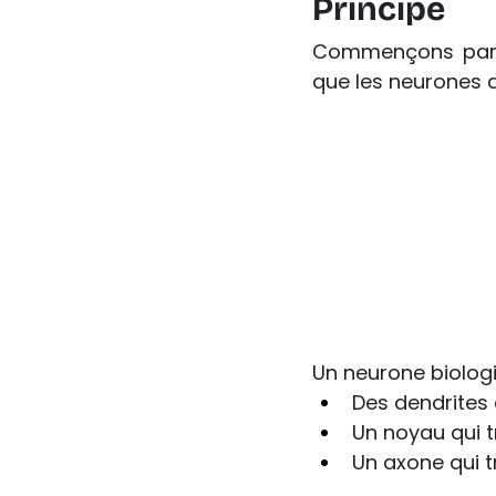
Principe
Commençons par l
que les neurones 
Un neurone biologi
Des dendrites 
Un noyau qui t
Un axone qui t