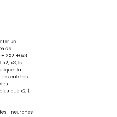
nter un 
e de 
x1 + 2X2 +6x3 
, x2, x3, le 
liquer la 
les entrées 
oids 
lus que x2 ), 
es neurones 