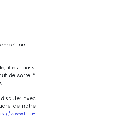
one d’une 
, il est aussi 
ut de sorte à 
.
discuter avec 
adre de notre 
ps://www.lica-