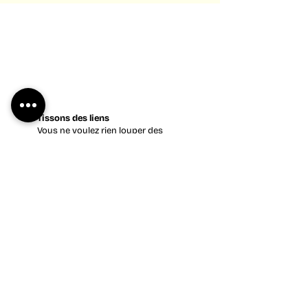
Tissons des liens
Vous ne voulez rien louper des
événements et nouveautés du LICA ?
Abonnez-vous à notre newsletters
Retrouvez-nous sur les réseaux sociaux
LICA
.
Un besoin ? Une question ?