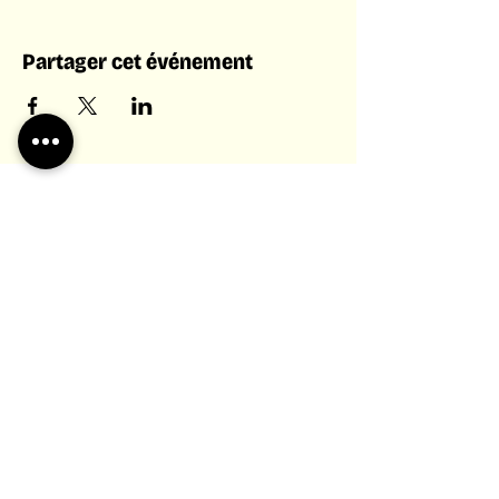
Partager cet événement
Tissons des liens
Vous ne voulez rien louper des
événements et nouveautés du LICA ?
Abonnez-vous à notre newsletters
Retrouvez-nous sur les réseaux sociaux