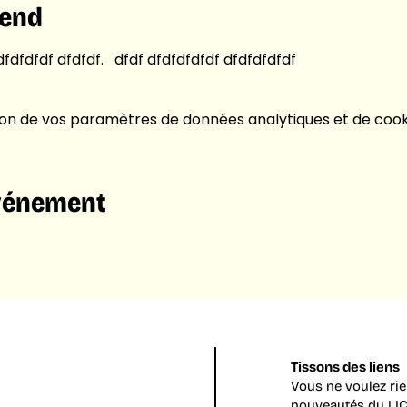
tend
dfdfdfdf dfdfdf.   dfdf dfdfdfdfdf dfdfdfdfdf
on de vos paramètres de données analytiques et de cooki
événement
Tissons des liens
Vous ne voulez ri
nouveautés du LIC