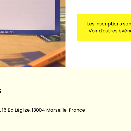
Les inscriptions so
Voir d'autres évé
s
 15 Bd Léglize, 13004 Marseille, France