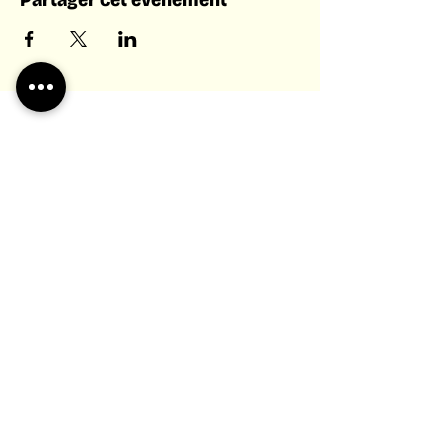
Tissons des liens
Vous ne voulez rien louper des
événements et nouveautés du LICA ?
Abonnez-vous à notre newsletters
Retrouvez-nous sur les réseaux sociaux
LICA
.