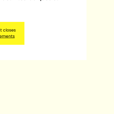
nt closes
nements