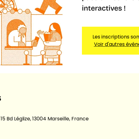
interactives !
Les inscriptions so
Voir d'autres évé
s
 15 Bd Léglize, 13004 Marseille, France