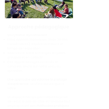
Approche pédagogique
Un rythme dynamisant
Entre apports théoriques (max. 30 min
consécutives), expérimentations et
temps de respiration
Alternance entre échanges en petits
groupes et en collectif
Des apprentissages incarnés et
concrets, ancré sur notre vécu au
quotidien
Une approche qui valorise le partage
d’expérience
: la vôtre autant que la
nôtre.
Un espace-temps permettant la prise
de recul, le pas de côté et l’analyse tout
en proposant des
méthodes pratiques