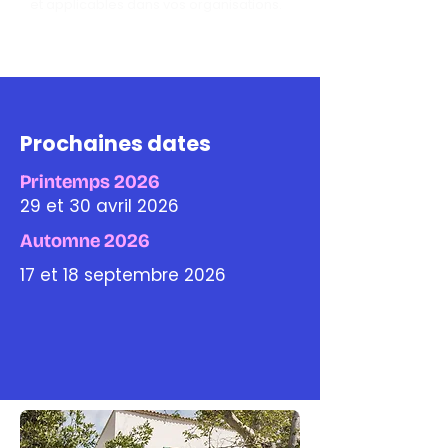
et applicables dans vos organisations.
10 et 11 décembre 2025
Prochaines dates
Printemps 2026
29 et 30 avril 2026
Automne 2026
17 et 18 septembre 2026