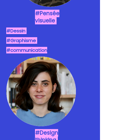
#Pensée
visuelle
#Dessin
#Graphisme
#communication
#Design