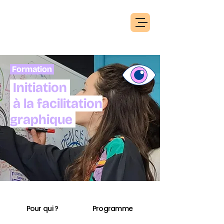
Formation
Initiation
.
à la facilitation
graphique
.
Pour qui ?
Programme