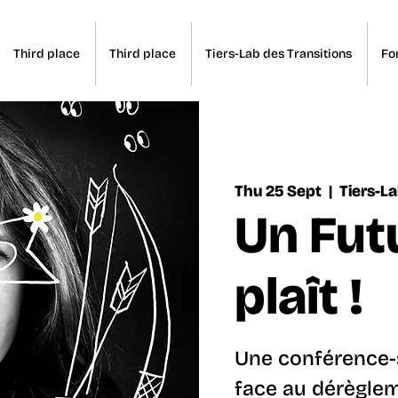
Third place
Third place
Tiers-Lab des Transitions
Fo
Thu 25 Sept
  |  
Tiers-La
Un Futu
plaît !
Une conférence-
face au dérègle