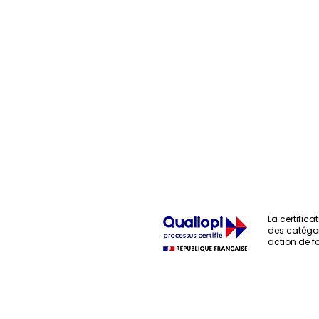
La certificat
des catégor
action de f