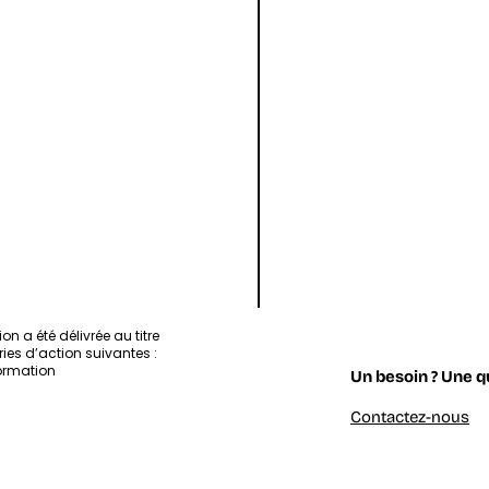
Laboratory of C
Artificial Intelli
Laboratory of Col
Laboratory
of
Collective &
Artificial
Intelligence
ion a été délivrée au titre
ies d’action suivantes :
ormation
Un besoin ? Une q
Contactez-nous