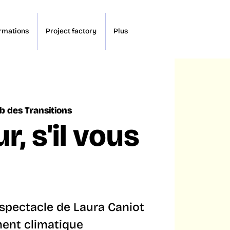
rmations
Project factory
Plus
b des Transitions
r, s'il vous
spectacle de Laura Caniot
ment climatique