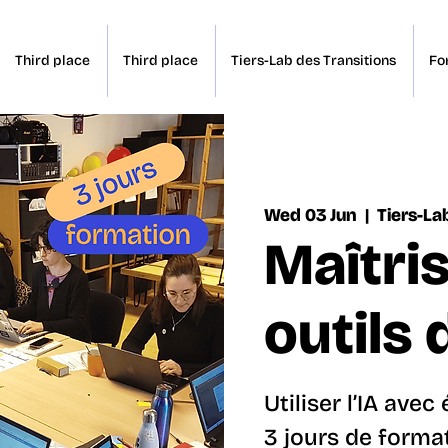
Third place
Third place
Tiers-Lab des Transitions
Fo
Wed 03 Jun
  |  
Tiers-La
Maîtris
outils 
Utiliser l’IA ave
3 jours de forma