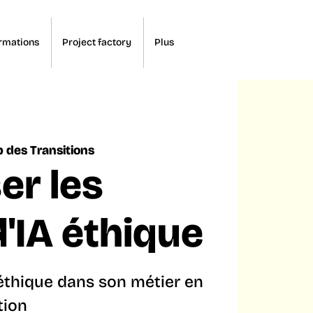
rmations
Project factory
Plus
b des Transitions
er les
d'IA éthique
c éthique dans son métier en
tion