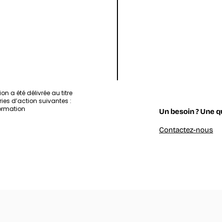
Laboratory
of
Collective &
Artificial
Intelligence
ion a été délivrée au titre
ies d’action suivantes :
ormation
Un besoin ? Une q
Contactez-nous
& Artificial Intelligence