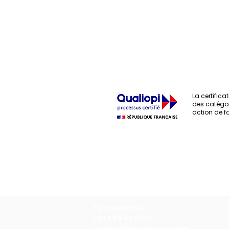
La certificat
des catégor
action de f
Laboratory of Collective 
To contact us
+33 7 68 45 85 17
contact@lica-europe.org