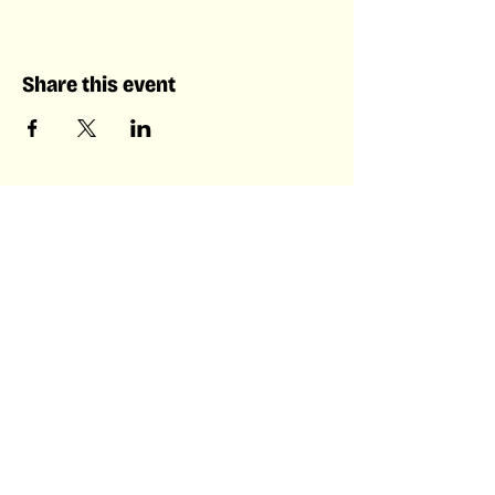
Share this event
Laboratory of Collective &
Artificial Intelligence
Laboratory of Collective &
Artificial Intelligence