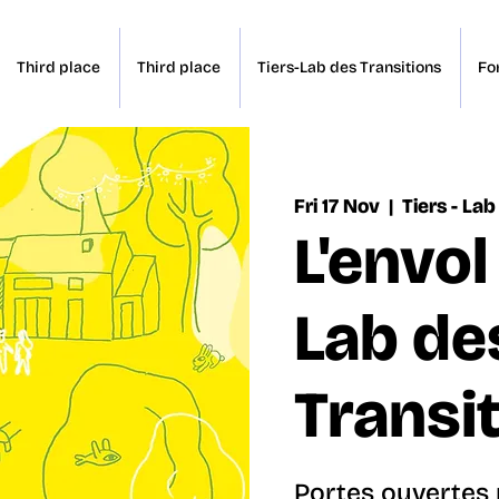
Third place
Third place
Tiers-Lab des Transitions
Fo
Fri 17 Nov
  |  
Tiers - La
L'envol
Lab de
Transi
Portes ouvertes 