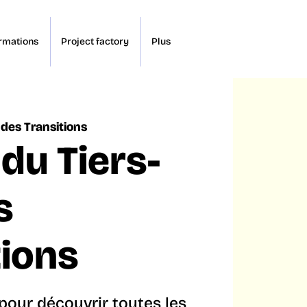
rmations
Project factory
Plus
b des Transitions
 du Tiers-
s
tions
pour découvrir toutes les