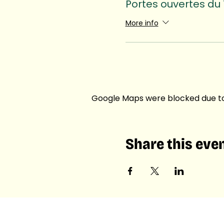
Portes ouvertes du 
More info
Google Maps were blocked due to 
Share this eve