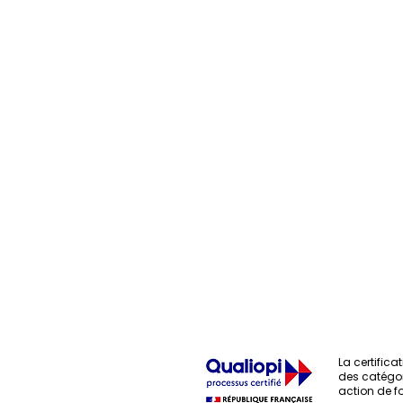
La certificat
des catégor
action de f