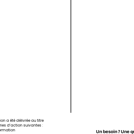
Laboratory of Col
Laboratory of C
Artificial Intelli
Laboratory of Col
Laboratory
of
Collective &
Artificial
Intelligence
ion a été délivrée au titre
ies d’action suivantes :
ormation
Un besoin ? Une q