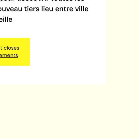
uveau tiers lieu entre ville
ille
nt closes
nements