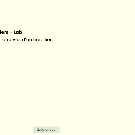
ers - Lab !
énovés d’un tiers lieu 
Sale ended