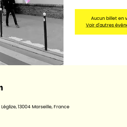
Aucun billet en 
Voir d'autres évé
n
 Léglize, 13004 Marseille, France