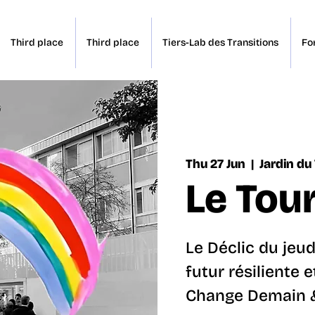
Third place
Third place
Tiers-Lab des Transitions
Fo
Thu 27 Jun
  |  
Jardin du
Le Tou
Le Déclic du jeu
futur résiliente 
Change Demain & 