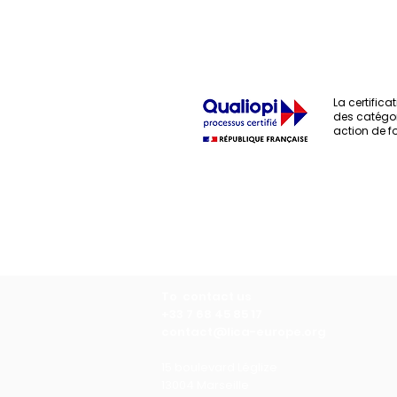
La certificat
des catégor
action de f
Laboratory of Collective 
To contact us
+33 7 68 45 85 17
contact@lica-europe.org
15 boulevard Léglize
13004 Marseille