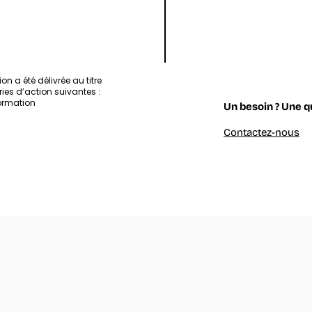
Artificial
Intelligence
ion a été délivrée au titre
ies d’action suivantes :
ormation
Un besoin ? Une q
Contactez-nous
& Artificial Intelligence