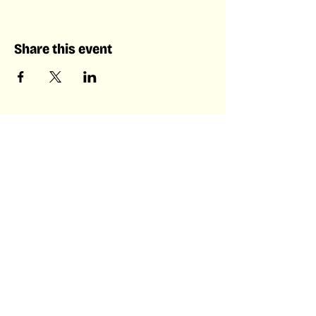
Share this event
Laboratory of Collective &
Artificial Intelligence
Laboratory of Collective &
Artificial Intelligence