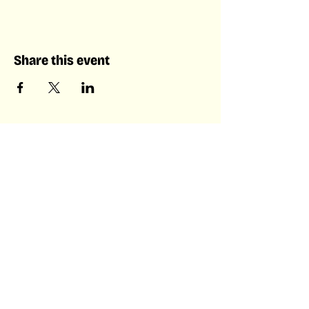
Share this event
Laboratory of Collective &
Artificial Intelligence
Laboratory of Collective &
Artificial Intelligence