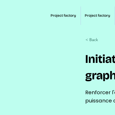
Project factory
Project factory
< Back
Initia
grap
Renforcer l
puissance d