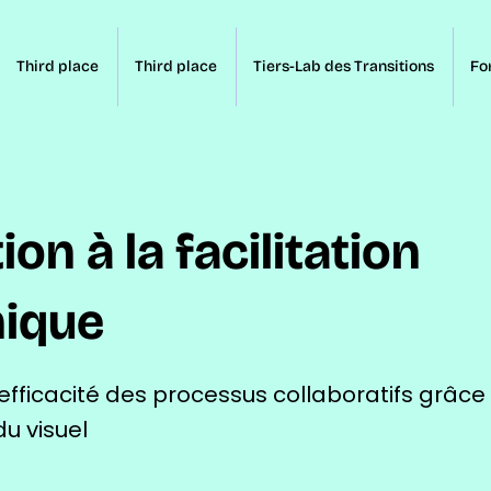
Third place
Third place
Tiers-Lab des Transitions
Fo
tion à la facilitation
hique
'efficacité des processus collaboratifs grâce 
u visuel