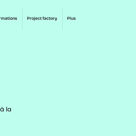
rmations
Project factory
Plus
à la