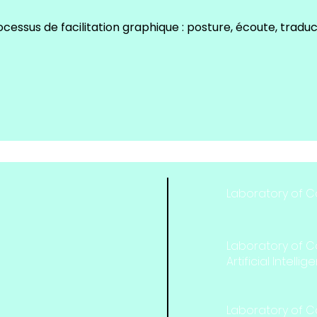
ocessus de facilitation graphique : posture, écoute, traduc
Laboratory of Col
Laboratory of C
Artificial Intelli
Laboratory of Col