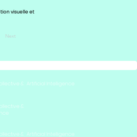
tion visuelle et
Next
lective & Artificial Intelligence
ollective &
gence
lective & Artificial Intelligence