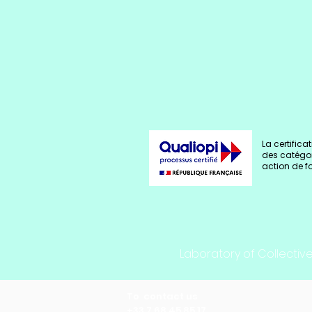
La certificat
des catégor
action de f
Laboratory of Collective 
To contact us
+33 7 68 45 85 17