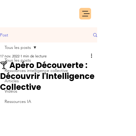
Post
Tous les posts
17 nov. 2022
1 min de lecture
Tous les posts
🍸 Apéro Découverte :
Ressources intelligence collective
Découvrir l'Intelligence
Articles
Collective
Vidéos
Ressources IA