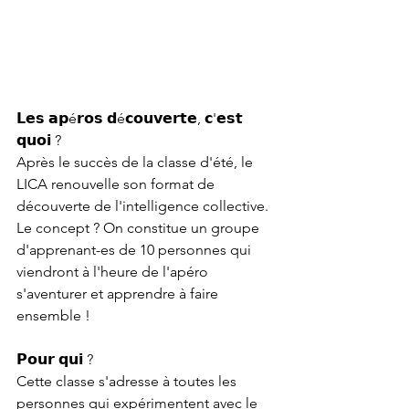
𝗟𝗲𝘀 𝗮𝗽é𝗿𝗼𝘀 𝗱é𝗰𝗼𝘂𝘃𝗲𝗿𝘁𝗲, 𝗰'𝗲𝘀𝘁 
𝗾𝘂𝗼𝗶 ? 
Après le succès de la classe d'été, le 
LICA renouvelle son format de 
découverte de l'intelligence collective. 
Le concept ? On constitue un groupe 
d'apprenant-es de 10 personnes qui 
viendront à l'heure de l'apéro 
s'aventurer et apprendre à faire 
ensemble !
𝗣𝗼𝘂𝗿 𝗾𝘂𝗶 ?
Cette classe s'adresse à toutes les 
personnes qui expérimentent avec le 