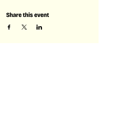
Share this event
Laboratory of Collective &
Artificial Intelligence
Laboratory of Collective &
Artificial Intelligence
Laboratory of Collective & Artificial