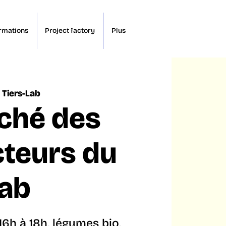
rmations
Project factory
Plus
 Tiers-Lab
ché des
teurs du
Lab
16h à 18h, légumes bio,