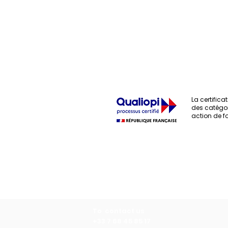
La certificat
des catégor
action de f
Laboratory of Collective 
To contact us
+33 7 68 45 85 17