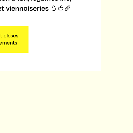
et viennoiseries 🥚🍅🥖
nt closes
nements