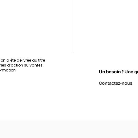
Laboratory
of
Collective &
Artificial
Intelligence
ion a été délivrée au titre
ies d’action suivantes :
ormation
Un besoin ? Une q
Contactez-nous
& Artificial Intelligence