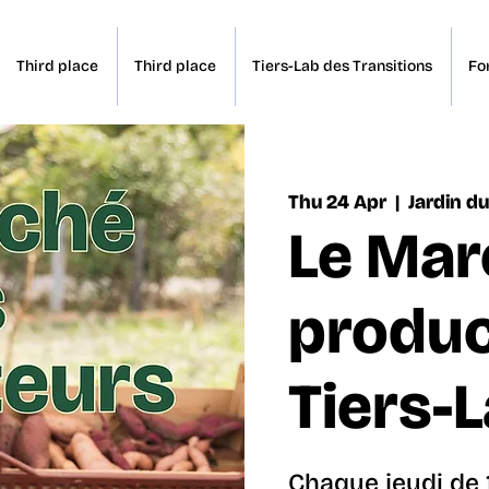
Third place
Third place
Tiers-Lab des Transitions
Fo
Thu 24 Apr
  |  
Jardin du
Le Mar
produc
Tiers-
Chaque jeudi de 