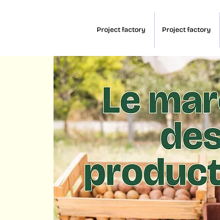
Project factory
Project factory